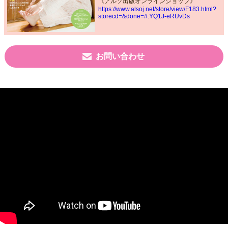
《アルソ出版オンラインショップ》
https://www.alsoj.net/store/view/F183.html?
storecd=&done=#.YQ1J-eRUvDs
お問い合わせ