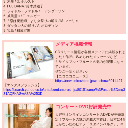
3. 木星 / G. ホルスト
4. FUJIDANA / 鈴木菜穂子
5. フィドル・ファドル / L. アンダーソン
6. 威風堂々/ E. エルガー
7.「恋は魔術師」より火祭りの踊り / M. ファリャ
8. ダッタン人の踊り / A. ボロディン
9. 宝島 / 和泉宏隆
メディア掲載情報
CDリリース情報が各種メディアに掲載されま
した！作品に込められたメッセージなど、エ
キサイタブル・フルートの魅力が記事になっ
ています。
ぜひご一読ください♪
【ニコニコニュース】
https://news.nicovideo.jp/watch/nw8014427
【エンタメフラッシュ】
https://search.yahoo.co.jp/amp/s/entamerush.jp/80151/amp/%3Fusqp%3Dmq3
31AQFKAGwASA%253D
コンサートDVD好評発売中
大好評オンラインコンサートのDVDが発売決
定！フルートの魅力満載の本作は、日本に4台
しかない幻のピアノ「スタインベルグ」、そ