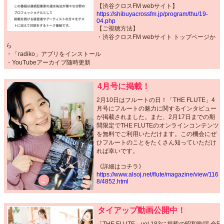
【渋谷クロスFM webサイト】
https://shibuyacrossfm.jp/program/thu/19-
04.php
【ご視聴方法】
・渋谷クロスFM webサイト トップページか
ら
・「radiko」アプリをインストール
・YouTubeアーカイブ随時更新
4月号に掲載！
2月10日はフルートの日！「THE FLUTE」4
月号にフルートの魅力に関するインタビュー
が掲載されました。また、2月17日までの期
間限定でTHE FLUTEのオンラインコンテンツ
を無料でご利用いただけます。この機会にぜ
ひフルートのことをたくさん知っていただけ
れば幸いです。
《詳細はコチラ》
https://www.alsoj.net/flute/magazine/view/116
8/4852.html
タイアップ動画公開中！
「THE FLUTE」vol.183に掲載の昭和歌謡 全5