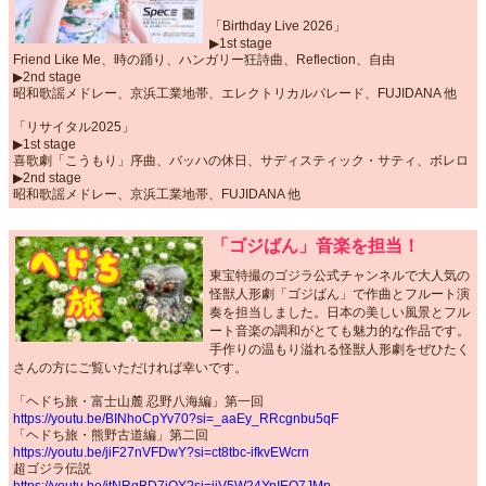
「Birthday Live 2026」
▶︎1st stage
Friend Like Me、時の踊り、ハンガリー狂詩曲、Reflection、自由
▶︎2nd stage
昭和歌謡メドレー、京浜工業地帯、エレクトリカルパレード、FUJIDANA 他
「リサイタル2025」
▶︎1st stage
喜歌劇「こうもり」序曲、バッハの休日、サディスティック・サティ、ボレロ
▶︎2nd stage
昭和歌謡メドレー、京浜工業地帯、FUJIDANA 他
「ゴジばん」音楽を担当！
東宝特撮のゴジラ公式チャンネルで大人気の
怪獣人形劇「ゴジばん」で作曲とフルート演
奏を担当しました。日本の美しい風景とフル
ート音楽の調和がとても魅力的な作品です。
手作りの温もり溢れる怪獣人形劇をぜひたく
さんの方にご覧いただければ幸いです。
「ヘドち旅・富士山麓 忍野八海編」第一回
https://youtu.be/BINhoCpYv70?si=_aaEy_RRcgnbu5qF
「ヘドち旅・熊野古道編」第二回
https://youtu.be/jiF27nVFDwY?si=ct8tbc-ifkvEWcrn
超ゴジラ伝説
https://youtu.be/jtNRqBD7iQY?si=jjV5W24YpIEO7JMp