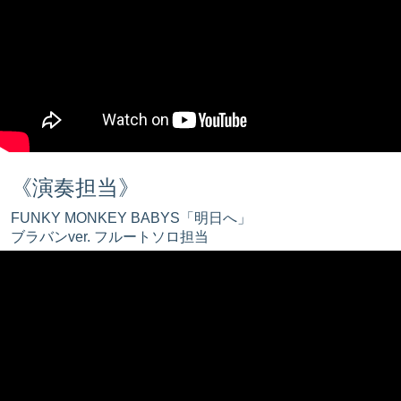
《演奏担当》
FUNKY MONKEY BABYS「明日へ」
ブラバンver. フルートソロ担当