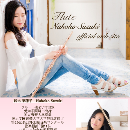
鈴木 菜穂子 Nahoko Suzuki
フルート奏者/作曲家
愛知県岡崎市出身
国立音楽大学卒業
洗足学園音楽大学大学院首席修了
第16回長江杯国際音楽コンクール
管楽器部門第1位
フランス社会功労奨励章