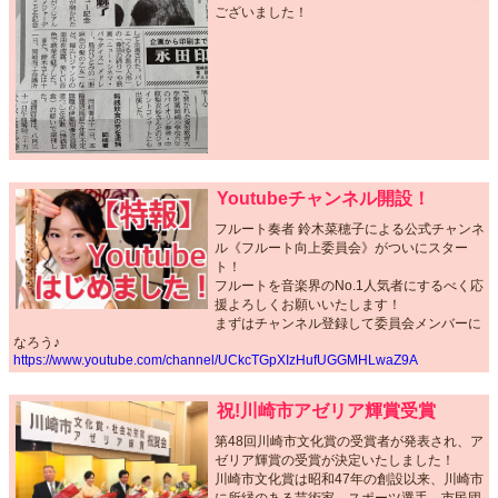
ございました！
Youtubeチャンネル開設！
フルート奏者 鈴木菜穂子による公式チャンネ
ル《フルート向上委員会》がついにスター
ト！
フルートを音楽界のNo.1人気者にするべく応
援よろしくお願いいたします！
まずはチャンネル登録して委員会メンバーに
なろう♪
https://www.youtube.com/channel/UCkcTGpXIzHufUGGMHLwaZ9A
祝!川崎市アゼリア輝賞受賞
第48回川崎市文化賞の受賞者が発表され、ア
ゼリア輝賞の受賞が決定いたしました！
川崎市文化賞は昭和47年の創設以来、川崎市
に所縁のある芸術家、スポーツ選手、市民団