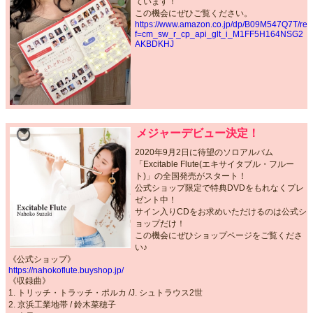
ています！
この機会にぜひご覧ください。
https://www.amazon.co.jp/dp/B09M547Q7T/re
f=cm_sw_r_cp_api_glt_i_M1FF5H164NSG2
AKBDKHJ
メジャーデビュー決定！
2020年9月2日に待望のソロアルバム
「Excitable Flute(エキサイタブル・フルー
ト)」の全国発売がスタート！
公式ショップ限定で特典DVDをもれなくプレ
ゼント中！
サイン入りCDをお求めいただけるのは公式シ
ョップだけ！
この機会にぜひショップページをご覧くださ
い♪
《公式ショップ》
https://nahokoflute.buyshop.jp/
《収録曲》
1. トリッチ・トラッチ・ポルカ /J. シュトラウス2世
2. 京浜工業地帯 / 鈴木菜穂子