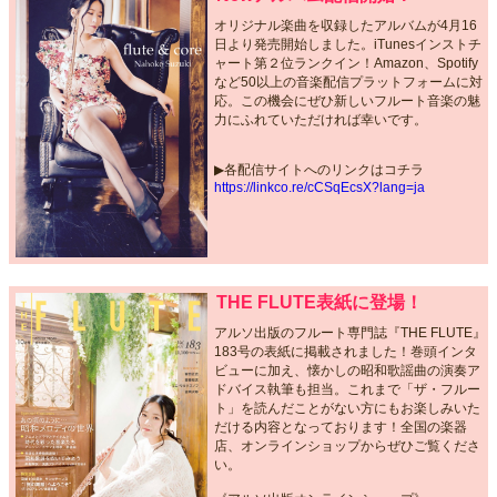
オリジナル楽曲を収録したアルバムが4月16
日より発売開始しました。iTunesインストチ
ャート第２位ランクイン！Amazon、Spotify
など50以上の音楽配信プラットフォームに対
応。この機会にぜひ新しいフルート音楽の魅
力にふれていただければ幸いです。
▶︎各配信サイトへのリンクはコチラ
https://linkco.re/cCSqEcsX?lang=ja
THE FLUTE表紙に登場！
アルソ出版のフルート専門誌『THE FLUTE』
183号の表紙に掲載されました！巻頭インタ
ビューに加え、懐かしの昭和歌謡曲の演奏ア
ドバイス執筆も担当。これまで「ザ・フルー
ト」を読んだことがない方にもお楽しみいた
だける内容となっております！全国の楽器
店、オンラインショップからぜひご覧くださ
い。