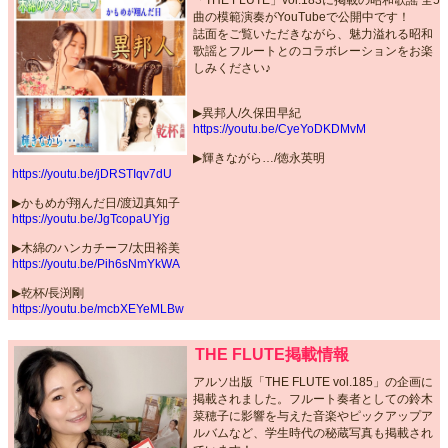
曲の模範演奏がYouTubeで公開中です！
誌面をご覧いただきながら、魅力溢れる昭和
歌謡とフルートとのコラボレーションをお楽
しみください♪
▶︎異邦人/久保田早紀
https://youtu.be/CyeYoDKDMvM
▶︎輝きながら…/徳永英明
https://youtu.be/jDRSTIqv7dU
▶︎かもめが翔んだ日/渡辺真知子
https://youtu.be/JgTcopaUYjg
▶︎木綿のハンカチーフ/太田裕美
https://youtu.be/Pih6sNmYkWA
▶︎乾杯/長渕剛
https://youtu.be/mcbXEYeMLBw
THE FLUTE掲載情報
アルソ出版「THE FLUTE vol.185」の企画に
掲載されました。フルート奏者としての鈴木
菜穂子に影響を与えた音楽やピックアップア
ルバムなど、学生時代の秘蔵写真も掲載され