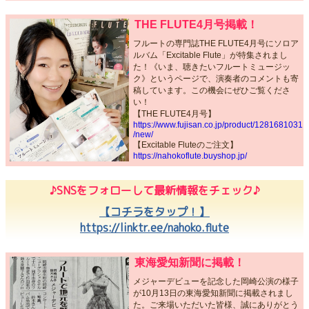
THE FLUTE4月号掲載！
フルートの専門誌THE FLUTE4月号にソロア
ルバム「Excitable Flute」が特集されまし
た！《いま、聴きたいフルートミュージッ
ク》というページで、演奏者のコメントも寄
稿しています。この機会にぜひご覧くださ
い！
【THE FLUTE4月号】
https://www.fujisan.co.jp/product/1281681031
/new/
【Excitable Fluteのご注文】
https://nahokoflute.buyshop.jp/
♪SNSをフォローして最新情報をチェック♪
【コチラをタップ！】
https://linktr.ee/nahoko.flute
東海愛知新聞に掲載！
メジャーデビューを記念した岡崎公演の様子
が10月13日の東海愛知新聞に掲載されまし
た。ご来場いただいた皆様、誠にありがとう