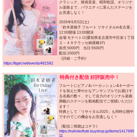
クラシック、映画音楽、昭和歌謡、オリジナ
ル楽曲まで、バラエティに富んだステージを
お見逃しなく！
2026年9月5日(土)
「鈴木菜穂子 フルート リサイタルin名古屋」
12:00開場 13:00開演
会場:モナペトロ(愛知県名古屋市中区栄１丁目
２－４９テラッセ納屋橋1F)
前売:5000円 当日:5500円
配信:2000円
《詳細・ご予約》
https://tiget.net/events/481592
特典付き配信 好評販売中！
フルートにピアノ&パーカッション&キーボー
ドを加えた華やかなアンサンブルでお届けす
る名曲の数々、そして迫力のオリジナル楽曲
満載のステージを動画配信でご視聴いただけ
ます！
特典として「リサイタル2025」も同時公開中
ですのでこの機会をお見逃しなく！
《配信ご視聴はコチラ》
https://nahokoflute.buyshop.jp/items/1417695
11