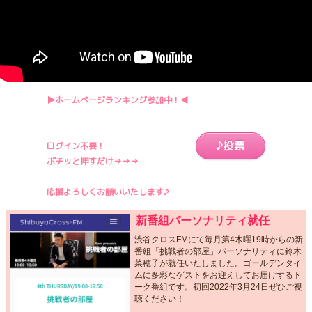
▶︎ホームページランキング参加中！◀︎
♪投票
ログイン不要！
ポチッと押すだけ→→→
応援よろしくお願いいたします♪
新番組パーソナリティ就任
渋谷クロスFMにて毎月第4木曜19時からの新
番組「挑戦者の部屋」パーソナリティに鈴木
菜穂子が就任いたしました。ゴールデンタイ
ムに多彩なゲストをお迎えしてお届けするト
ーク番組です。初回2022年3月24日ぜひご視
聴ください！