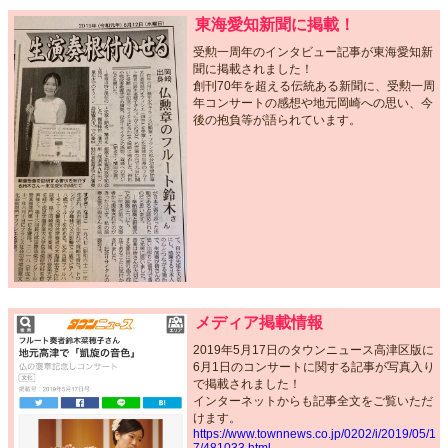
東海愛知新聞に掲載！
受勲一周年のインタビュー記事が東海愛知新
聞に掲載されました！
創刊70年を超える伝統ある新聞に、受勲一周
年コンサートの感想や地元岡崎への思い、今
後の抱負等が語られています。
メディア掲載情報
2019年5月17日のタウンニュース高津区版に
6月1日のコンサートに関する記事が写真入り
で掲載されました！
インターネットからも記事全文をご覧いただ
けます。
https://www.townnews.co.jp/0202/i/2019/05/1
7/481033.html