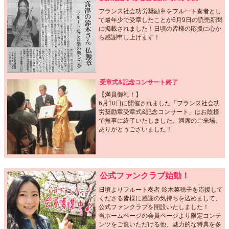
フランス社会功労奨励章をフルート奏者とし
て最年少で受章したことが6月9日の読売新聞
に掲載されました！日頃の皆様の応援に心か
ら感謝申し上げます！
受章式&記念コンサート終了
【満員御礼！】
6月10日に開催されました「フランス社会功
労奨励章受章式&記念コンサート」はお陰様
で無事に終了いたしました。満席のご来場、
ありがとうございました！
公式ファンクラブ始動！
日頃よりフルート奏者 鈴木菜穂子を応援して
くださる皆様に感謝の気持ちを込めまして、
公式ファンクラブを開設いたしました！
当ホームページの会員ページより限定コンテ
ンツをご覧いただける他、魅力的な特典を多