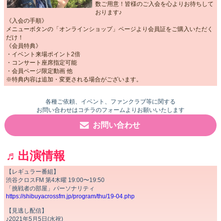
数ご用意！皆様のご入会を心よりお待ちして
おります♪
《入会の手順》
メニューボタンの「オンラインショップ」ページより会員証をご購入いただく
だけ！
《会員特典》
・イベント来場ポイント2倍
・コンサート座席指定可能
・会員ページ限定動画 他
※特典内容は追加・変更される場合がございます。
各種ご依頼、イベント、ファンクラブ等に関する
お問い合わせはコチラのフォームよりお願いいたします
お問い合わせ
♬出演情報
【レギュラー番組】
渋谷クロスFM 第4木曜 19:00〜19:50
「挑戦者の部屋」パーソナリティ
https://shibuyacrossfm.jp/program/thu/19-04.php
【見逃し配信】
♪2021年5月5日(水祝)