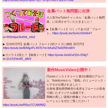
金属バット無問題に出演
大人気YouTubeチャンネル「金属バット無問
題」に出演させていただきました！
▶︎【金属バット】つくってあそぼ「フルー
ト」
https://youtu.be/3u4cc0Gh6i4?
si=fX5HdpeXk4N6_mNZ
▶︎【1000万円】金属バット フルート2択クイズに挑戦【8万円】
https://youtu.be/BrMgzPLXNTs?si=bKaNZTwlDRfnvMrV
▶︎ゴジラ-1.0見た？【映画トーク】
https://youtu.be/d2uFjDo-EMg?
si=ZcX33Vexff2_qfM3
新作MusicVideo公開中！
iTunesインストチャート第2位獲得のアルバ
ム「flute&coreから『葵桜』のミュージック・
ビデオが公開されました！
出身地 愛知県岡崎市の名所をフルートの音色
で描いたオリジナル楽曲です。
岡崎の美しい葵桜の映像とフルートのコラボ
レーションをぜひご覧ください！
https://youtu.be/R6uu7CUkMWQ