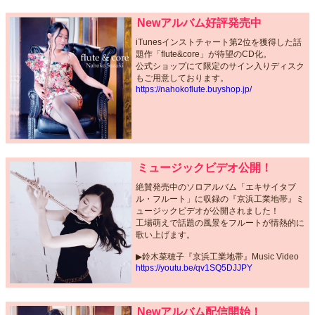
Newアルバム好評発売中
iTunesインストチャート第2位を獲得した話
題作「flute&core」が待望のCD化。
公式ショップにて限定のサイン入りディスク
もご用意しております。
https://nahokoflute.buyshop.jp/
ミュージックビデオ公開！
絶賛発売中のソロアルバム「エキサイタブ
ル・フルート」に収録の『京浜工業地帯』ミ
ュージックビデオが公開されました！
工場萌えで話題の風景をフルートが情熱的に
歌い上げます。
▶︎鈴木菜穂子『京浜工業地帯』Music Video
https://youtu.be/qv1SQ5DJJPY
Newアルバム配信開始！