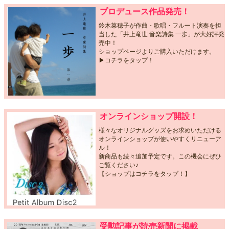
プロデュース作品発売！
鈴木菜穂子が作曲・歌唱・フルート演奏を担
当した「井上竜世 音楽詩集 一歩」が大好評発
売中！
ショップページよりご購入いただけます。
▶︎コチラをタップ！
オンラインショップ開設！
様々なオリジナルグッズをお求めいただける
オンラインショップが使いやすくリニューア
ル！
新商品も続々追加予定です。この機会にぜひ
ご覧ください♪
【ショップはコチラをタップ！】
受勲記事が読売新聞に掲載