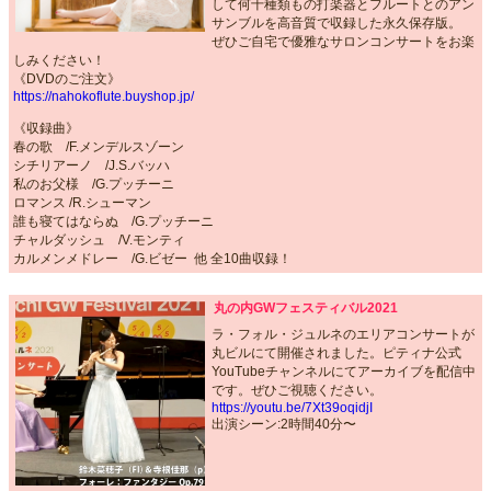
して何十種類もの打楽器とフルートとのアン
サンブルを高音質で収録した永久保存版。
ぜひご自宅で優雅なサロンコンサートをお楽
しみください！
《DVDのご注文》
https://nahokoflute.buyshop.jp/
《収録曲》
春の歌 /F.メンデルスゾーン
シチリアーノ /J.S.バッハ
私のお父様 /G.プッチーニ
ロマンス /R.シューマン
誰も寝てはならぬ /G.プッチーニ
チャルダッシュ /V.モンティ
カルメンメドレー /G.ビゼー 他 全10曲収録！
丸の内GWフェスティバル2021
ラ・フォル・ジュルネのエリアコンサートが
丸ビルにて開催されました。ピティナ公式
YouTubeチャンネルにてアーカイブを配信中
です。ぜひご視聴ください。
https://youtu.be/7Xt39oqidjI
出演シーン:2時間40分〜